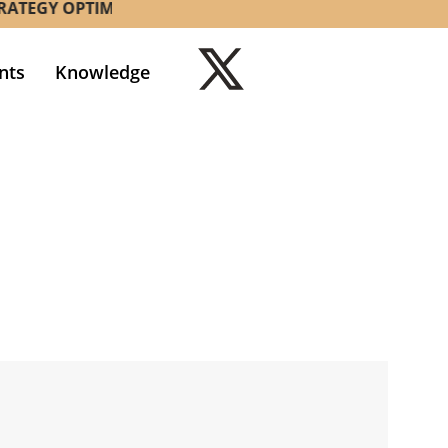
Y OPTIMIZATION CONSULTANCY W.L.L. BUSINESS IN B
nts
Knowledge