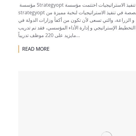
مؤسسة Strategyopt تختتم دورة تدريبية في مجال تنفيذ الاستراتيجيات اختتمت مؤسسة
strategyopt الاستشارية دورة تدريبية متخصصة في تنفيذ الاستراتيجيات لنخبة مميزة من
و الزراعة، والتي تسعى لأن تكون من أكفأ وزارات الدولة في
لتخطيط الإستراتيجي و إدارة الأداء المؤسسي، فقد تم تدريب
مايزيد على 220 موظف تدريباً…
READ MORE