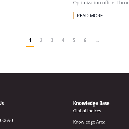
Optimization office. Thro
READ MORE
1
2
3
4
5
6
→
Us
Knowledge Base
Global Indices
600690
Knowledge Area