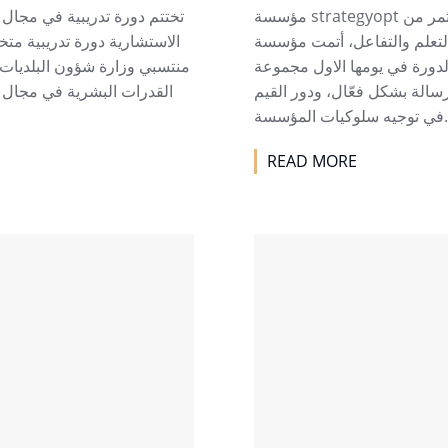
مؤسسة strategyopt تطلق دورة تدريبية في مجال تنفيذ الاستراتيجيات بعد يوم مثمر من
التعلم والتفاعل، أتمت مؤسسة strategyopt جاح اليوم الاول من دورة تدريبية متخصصة
لدورة في يومها الاول مجموعة
منتسبي وزارة شؤون البلديات 
رسالة بشكل فعّال، ودور القيم
القدرات البشرية في مجال ا
المؤسسة
READ MORE