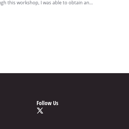
ugh this workshop, I was able to obtain an…
Follow Us