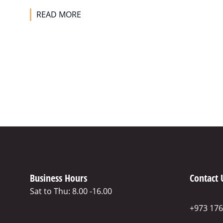
READ MORE
Business Hours
Contact 
Sat to Thu: 8.00 -16.00
+973 17