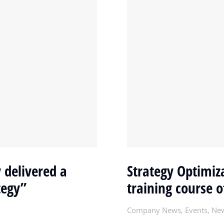
 delivered a
Strategy Optimiz
tegy”
training course o
Company News
,
Events
,
Ne