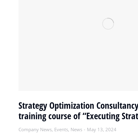
Strategy Optimization Consultancy
training course of “Executing Stra
Company News
,
Events
,
News
May 13, 2024