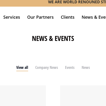
WE ARE WORLD RENOUNED STRATEG
Services
Our Partners
Clients
News & Eve
NEWS & EVENTS
View all
Company News
Events
News