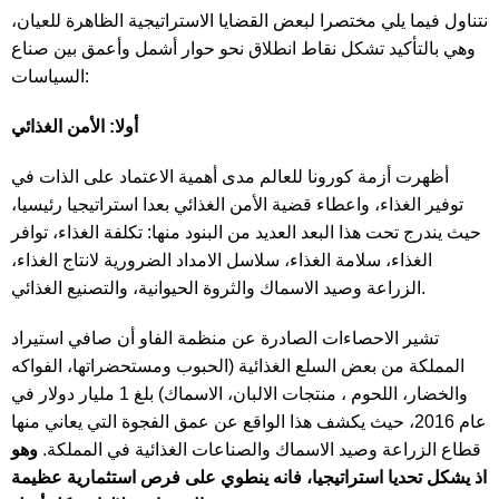
نتناول فيما يلي مختصرا لبعض القضايا الاستراتيجية الظاهرة للعيان،
وهي بالتأكيد تشكل نقاط انطلاق نحو حوار أشمل وأعمق بين صناع
السياسات:
أولا: الأمن الغذائي
أظهرت أزمة كورونا للعالم مدى أهمية الاعتماد على الذات في
توفير الغذاء، واعطاء قضية الأمن الغذائي بعدا استراتيجيا رئيسيا،
حيث يندرج تحت هذا البعد العديد من البنود منها: تكلفة الغذاء، توافر
الغذاء، سلامة الغذاء، سلاسل الامداد الضرورية لانتاج الغذاء،
الزراعة وصيد الاسماك والثروة الحيوانية، والتصنيع الغذائي.
تشير الاحصاءات الصادرة عن منظمة الفاو أن صافي استيراد
المملكة من بعض السلع الغذائية (الحبوب ومستحضراتها، الفواكه
والخضار، اللحوم ، منتجات الالبان، الاسماك) بلغ 1 مليار دولار في
عام 2016، حيث يكشف هذا الواقع عن عمق الفجوة التي يعاني منها
قطاع الزراعة وصيد الاسماك والصناعات الغذائية في المملكة.
وهو
اذ يشكل تحديا استراتيجيا، فانه ينطوي على فرص استثمارية عظيمة