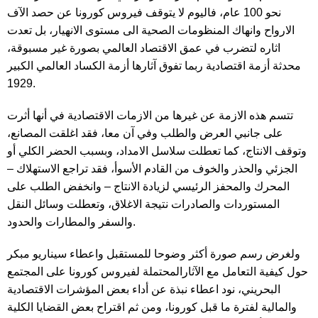
نحو 100 عام، فاليوم لا يتوقف فيروس كورونا عن حصد الآف
الارواح وانهاك المنظومات الصحية الى مستوى الانهيار، بل تعدت
اثاره لتضرب في عمق الاقتصاد العالمي بصورة غير مسبوقة،
محدثة أزمة اقتصادية ربما تفوق آثارها أزمة الكساد العالمي الكبير
1929.
تتسم هذه الازمة عن غيرها من الازمات الاقتصادية في أنها أثرت
على جانبي العرض والطلب وفي آن معا، فقد اغلقت المصانع،
وتوقف الانتاج، كما تعطلت سلاسل الامداد، وبسبب الحضر الكلي أو
الجزئي والحذر والخوف من القادم الأسوأ، فقد تراجع الاستهلاك –
المحرك والمحفز الرئيسي لزيادة الانتاج – وانخفض الطلب على
المستوردات والصادرات نتيجة الاغلاق، وتعطلت وسائل النقل
والسفر والمطارات والحدود.
ولغرض رسم صورة أكثر وضوحا للمستقبل واعطاء سيناريو مبكر
حول كيفية التعامل مع الآثارالمحتملة لفيروس كورونا على المجتمع
البحريني، نود اعطاء نبذة عن أداء بعض المؤشرات الاقتصادية
والمالية لفترة ما قبل كورونا، ومن ثم اقتراح بعض القضايا الكلية