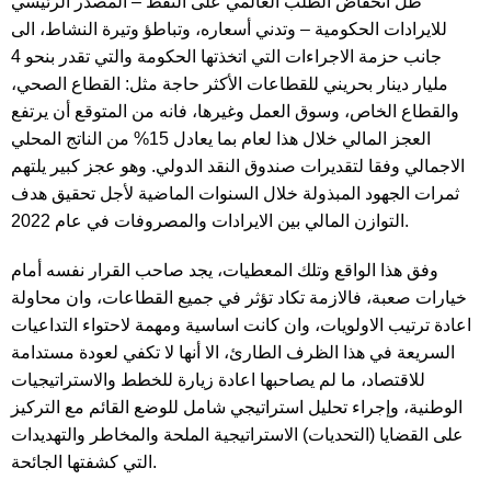
ظل انخفاض الطلب العالمي على النفط – المصدر الرئيسي
للايرادات الحكومية – وتدني أسعاره، وتباطؤ وتيرة النشاط، الى
جانب حزمة الاجراءات التي اتخذتها الحكومة والتي تقدر بنحو 4
مليار دينار بحريني للقطاعات الأكثر حاجة مثل: القطاع الصحي،
والقطاع الخاص، وسوق العمل وغيرها، فانه من المتوقع أن يرتفع
العجز المالي خلال هذا لعام بما يعادل 15% من الناتج المحلي
الاجمالي وفقا لتقديرات صندوق النقد الدولي. وهو عجز كبير يلتهم
ثمرات الجهود المبذولة خلال السنوات الماضية لأجل تحقيق هدف
التوازن المالي بين الايرادات والمصروفات في عام 2022.
وفق هذا الواقع وتلك المعطيات، يجد صاحب القرار نفسه أمام
خيارات صعبة، فالازمة تكاد تؤثر في جميع القطاعات، وان محاولة
اعادة ترتيب الاولويات، وان كانت اساسية ومهمة لاحتواء التداعيات
السريعة في هذا الظرف الطارئ، الا أنها لا تكفي لعودة مستدامة
للاقتصاد، ما لم يصاحبها اعادة زيارة للخطط والاستراتيجيات
الوطنية، وإجراء تحليل استراتيجي شامل للوضع القائم مع التركيز
على القضايا (التحديات) الاستراتيجية الملحة والمخاطر والتهديدات
التي كشفتها الجائحة.