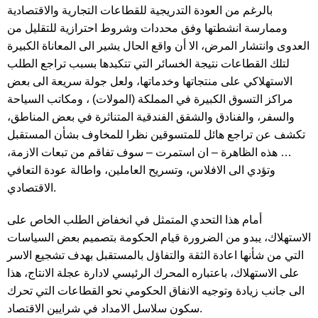
بالرغم من العودة التدريجية للقطاعات التجارية والاقتصادية
وممارسة انشطتها وفق محددات وشروط احترازية للتقليل من
العدوى وانتشار المرض، الا أن واقع الحال يشير الى المعاناة الكبيرة
لتلك القطاعات نتيجة الخسائر التي تتكبدها بسبب تراجع الطلب
الاستهلاكي على منتجاتها وخدماتها، ولعل جولة سريعة الى بعض
مراكز التسوق الكبيرة في المملكة (المولات) ، ومكاتب السياحة
والسفر، والفنادق والشقق الفندقية المتناثرة في بعض المناطق،
تكشف عن تراجع هائل للمتسوقين نظرا للمخاوف بشأن المستقبل
… هذه الظاهرة – ان استمرت – سوف تفاقم من تبعات الازمة،
وتؤدي الى الافلاس، وتسريح العاملين، واطالة عودة التعافي
الاقتصادي.
أمام هذا التحدي المتمثل في انخفاض الطلب الخاص على
الاستهلاك، يبدو من الضرورة قيام الحكومة بتصميم بعض السياسات
التي من شأنها اعادة الثقة والتفاؤل بالمستقبل بهدف تشجيع الاسر
على الاستهلاك، باعتباره المحرك الرئيسي لادارة عجلة الانتاج، هذا
الى جانب زيادة وتوجيه الانفاق الحكومي نحو القطاعات التي تحرك
سكون سلاسل الامداد في شرايين الاقتصاد.