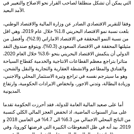
التي يمكن أن تشكل منطلقا لصاحب القرار نحو الاصلاح والتغيير في
الأمد البعيد.
وفقا للتقرير الاقتصادي الصادر عن وزارة المالية والاقتصاد الوطني،
بلغت نسبة نمو الاقتصاد البحريني 1.8% خلال عام 2019، وهي اقل
من نسبة النمو المحققة في الاقتصاد الاماراتي (2.9%)، وأفضل من
مثيلتها المحققة في الاقتصاد السعودي (0.3%). ويتوقع صندوق النقد
الدولي أن ينكمش الاقتصاد البحريني بنحو -3.6% خلال العام 2020،
متاثرا بتراجع معظم القطاعات الانتاجية والخدمية كقطاع السياحة
والفنادق والمطاعم والانشطة العقارية والتجارية والنقل والشحن،
وهو ما سيترجم نفسه في تراجع وتيرة الاستثمار المحلي والاجنبي،
وزيادة البطالة، وتدني الاجور، وانخفاض الايرادات الحكومية، وارتفاع
المديونية.
أما على صعيد المالية العامة للدولة، فقد أحرزت الحكومة تقدما
على مدار السنوات الماضية، اذ انخفض العجز المالي الكلي كنسبة
من الناتج المحلي الاجمالي من 6.3% الى 4.7% في العامين 2018 و
2019. بيد أنه في ظل الضغوطات الكبيرة التي فرضتها كورونا، وفي